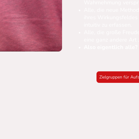
Wahrnehmung verspra
Alle, die neue Metho
ihres Wirkungsfeldes 
intuitiv zu erfassen.
Alle, die große Freud
eine ganz andere Art 
Also eigentlich alle?
Zielgruppen für Auf