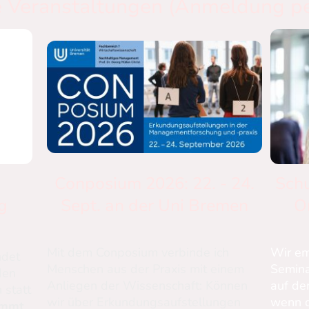
e Veranstaltungen (Anmeldung p
Conposium 2026: 22. - 24.
Sch
g
Sept. an der Uni Bremen
O
Mit dem Conposium verbinde ich
Wir em
ndet
Menschen aus der Praxis mit einem
Semina
den
Anliegen der Wissenschaft: Können
auf de
 statt
wir über Erkundungsaufstellungen
wenn d
ommt