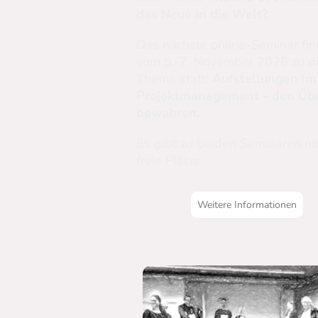
das Neue in die Welt?.
Das nächste online-Seminar fin
vom 5.-7. November 2026 zu d
Thema statt:
Aufstellungen im
Projektmanagement - den Übe
bewahren.
Es gibt zu beiden Seminaren n
freie Plätze.
Weitere Informationen