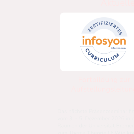
Aktuell
Fortbildung zur
Aufstellungsleitun
Das nächste Präsenzseminar fi
vom 3. - 5. Dezember 2026 in 
Räumen der Universität Bremen
zum Thema
Theorie U: Wie k