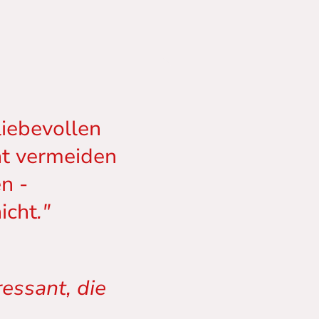
iebevollen
ht vermeiden
n -
icht
."
essant, die