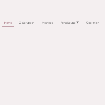
Home
Zielgruppen
Methode
Fortbildung
Über mich
NAGEMENT-AUFSTELLUN
Management Constellation
Eine Zukunft liegt hier!