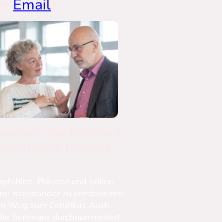
er
Email
)
ulungen und Seminare,
nline und in Präsenz
pfehlen, Präsenz und online
re miteinander zu kombinieren
m Weg zum Zertifikat. Auch
ie Seminare durchnummeriert