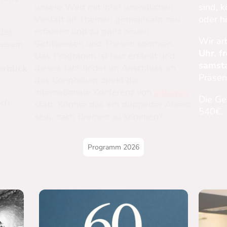
unsere Welt mit ihrer unendlichen
sind, k
Vielfalt an Themen gemeinsam neu
oder h
erfahren und zu ganz neuen
det
Wir ar
Sichtweisen und Thesen kommen.
iesem
Uhr
,
f
Das Programm ist nun erstellt und
samst
dieses Jahr findet im Anschluss an
rblick
Präsen
das Conposium direkt die
internationale Konferenz von
infosyon
Die Ge
och
statt. Könnte das ein doppelter Anreiz
540€.
sein, nach Bremen zu kommen?
Programm 2026