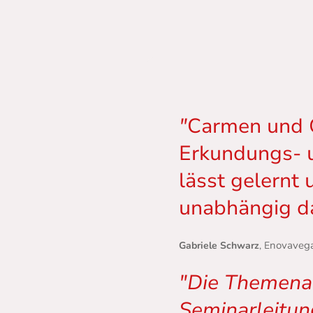
"
Carmen und G
Erkundungs- u
lässt gelernt 
unabhängig da
novavega
Gabriele Schwarz
, E
"
Die Themenau
Seminarleitun