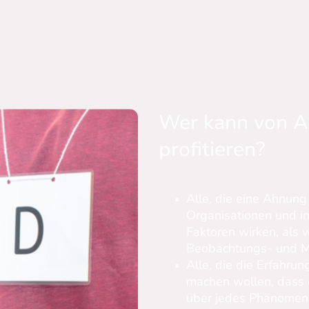
Wer kann von A
profitieren?
Alle, die eine Ahnung
Organisationen und i
Faktoren wirken, als 
Beobachtungs- und M
Alle, die die Erfahru
machen wollen, dass e
über jedes Phänomen g