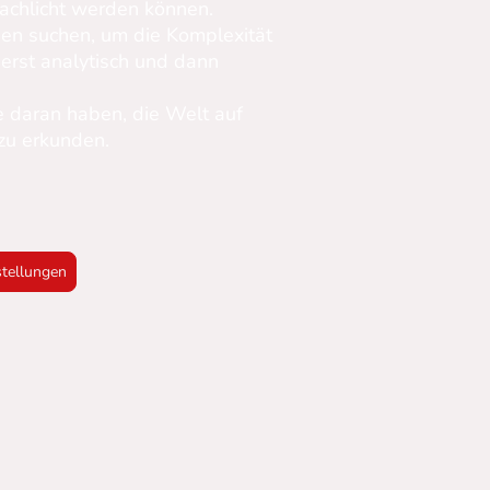
chlicht werden können.
den suchen, um die Komplexität
erst analytisch und dann
e daran haben, die Welt auf
zu erkunden.
stellungen