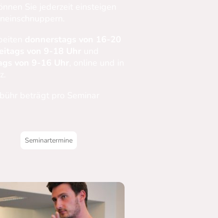
önnen Sie jederzeit einsteigen
ineinschnuppern.
beiten
donnerstags von 16-20
reitags von 9-18 Uhr
und
ags von 9-16 Uhr
, online und in
z.
bühr beträgt pro Seminar
Seminartermine